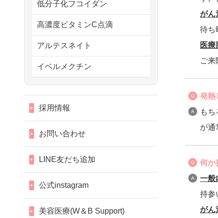
低分子化フコイダン
がん
高濃度ビタミンC点滴
待ち
医療
アルテスネイト
ご来
イベルメクチン
発熱
採用情報
もち
が通
お問い合わせ
LINE友だち追加
何か
一般
公式instagram
持参
がん
美容医療(W＆B Support)