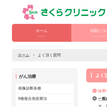
ホーム
当院につ
Home
Informati
ホーム
よく頂く質問
よ
がん治療
画像診断各種
診察
6種複合免疫療法
一般
す。