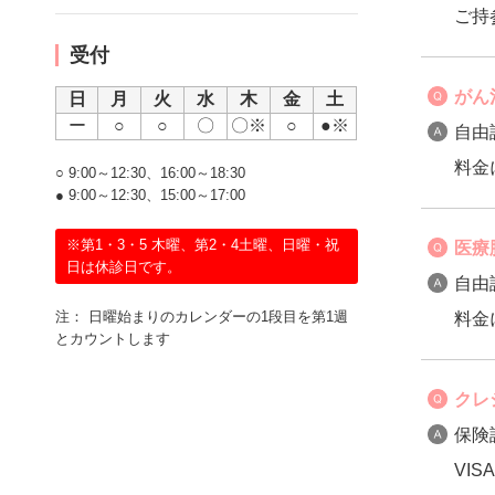
ご持
受付
がん
日
月
火
水
木
金
土
ー
○
○
〇
〇※
○
●※
自由
料金
○ 9:00～12:30、16:00～18:30
● 9:00～12:30、15:00～17:00
※第1・3・5 木曜、第2・4土曜、日曜・祝
医療
日は休診日です。
自由
注： 日曜始まりのカレンダーの1段目を第1週
料金
とカウントします
クレ
保険
VI