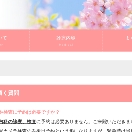
いて
診療内容
よ
on
Medical
く頂く質問
や検査に予約は必要ですか？
内科の診察、検査
に予約は必要ありません。ご来院いただきま
胃カメラ検査のみ後日予約という形になりますが、緊急時は当